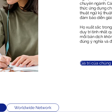
chuyên ngành. Các
thức ứng dụng ch
thuật ngữ kỹ thuậ
đảm bảo diễn giải
Họ xuất sắc trong
duy trì tính nhất
mỗi bản dịch khôn
đúng ý nghĩa và độ
Giá trị của chúng 
Worldwide Network