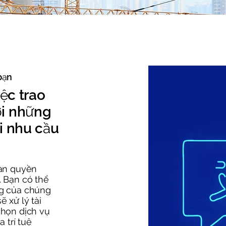
bạn
iệc trao
ới những
i nhu cầu
oàn quyền
. Bạn có thể
ng của chúng
ẽ xử lý tài
chọn dịch vụ
 trí tuệ