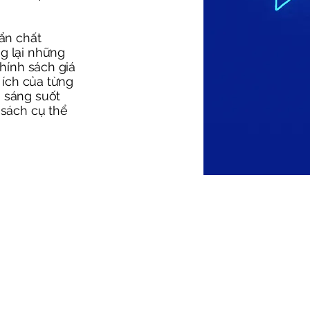
uẩn chất
g lại những
Chính sách giá
i ích của từng
h sáng suốt
 sách cụ thể